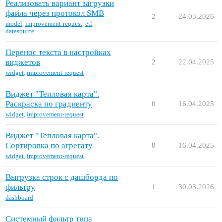
Реализовать вариант загрузки
файла через протокол SMB
2
24.03.2026
model
,
improvement-request
,
еtl
,
datasource
Перенос текста в настройках
виджетов
2
22.04.2025
widget
,
improvement-request
Виджет "Тепловая карта".
Раскраска по градиенту
0
16.04.2025
widget
,
improvement-request
Виджет "Тепловая карта".
Сортировка по агрегату
0
16.04.2025
widget
,
improvement-request
Выгрузка строк с дашборда по
фильтру
1
30.03.2026
dashboard
Системный фильтр типа