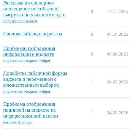
Рассылка по сценарию/
оповещение по событию/
0
17.11.2025
выгрузка по указоному пути
improvement-request
Сводная таблица: агрегаты
0
06.10.2025
Проблема отображения
информации о виджете
0
08.08.2025
improvement-request
,
widget
Доработка табличной формы
виджета и переменной с
1
24.03.2026
множественным выбором
improvement-request
,
widget
Проблема отображения
подписей на виджете на
1
24.03.2026
информационной панели
dashboard
,
widget